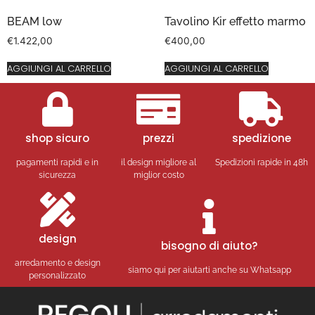
BEAM low
Tavolino Kir effetto marmo
€
1.422,00
€
400,00
AGGIUNGI AL CARRELLO
AGGIUNGI AL CARRELLO
shop sicuro
prezzi
spedizione
pagamenti rapidi e in
il design migliore al
Spedizioni rapide in 48h
sicurezza
miglior costo
design
bisogno di aiuto?
arredamento e design
siamo qui per aiutarti anche su Whatsapp
personalizzato