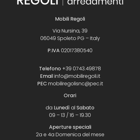
Mobili Regoli
Via Nursina, 39
06049 Spoleto PG – Italy
P.IVA
02017380540
Telefono
+39 0743.49878
Email
info@mobiliregoli.it
PEC
mobiliregolisnc@pec.it
Orari
da
Lunedì
al
Sabato
09 – 13 / 16 – 19.30
Aperture speciali
2a e 4a Domenica del mese